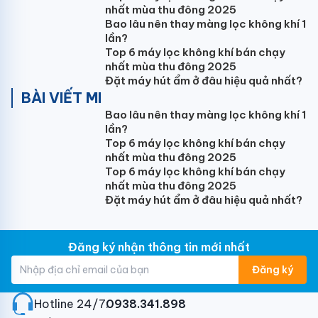
Làm Lạnh Nhanh Turbo
nhất mùa thu đông 2025
Bao lâu nên thay màng lọc không khí 1
Kích hoạt chế độ Turbo, điều hòa sẽ hoạt động ở cấp
lần?
độ thổi gió cao nhất mang đến hiệu quả làm mát rất
Top 6 máy lọc không khí bán chạy
nhất mùa thu đông 2025
nhanh chỉ trong 30 giây giúp bạn tận hưởng ngay bầu
Đặt máy hút ẩm ở đâu hiệu quả nhất?
không khí dễ chịu mát mẻ.
BÀI VIẾT MI
Bao lâu nên thay màng lọc không khí 1
lần?
Top 6 máy lọc không khí bán chạy
nhất mùa thu đông 2025
Top 6 máy lọc không khí bán chạy
nhất mùa thu đông 2025
Đặt máy hút ẩm ở đâu hiệu quả nhất?
Đăng ký nhận thông tin mới nhất
Đăng ký
Hotline 24/7:
0938.341.898