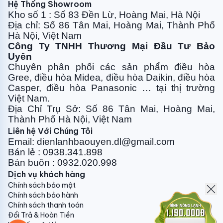
Hệ Thống Showroom
Tự Làm Sạch IClean
Kho số 1 : Số 83 Đền Lừ, Hoàng Mai, Hà Nội
Địa chỉ: Số 86 Tân Mai, Hoàng Mai, Thành Phố
Khi chọn chức năng iClean, ngay lập tức điều hòa sẽ
Hà Nội, Việt Nam
tự động kích hoạt chế độ tự làm sạch trong vòng 20
Công Ty TNHH Thương Mại Đầu Tư Bảo
phút với 5 bước:
Uyên
1. Đóng băng
Chuyên phân phối các sản phẩm điều hòa
2. Rã băng
Gree, điều
hòa Midea, điều hòa Daikin, điều hòa
3. Cuốn trôi
Casper, điều hòa
Panasonic … tại thị trường
4. Làm nóng sấy khô
Việt Nam.
Địa Chỉ Trụ Sở: Số 86 Tân Mai, Hoàng Mai,
5. Quạt tự động khô hơi ẩm
Thành Phố Hà Nội, Việt Nam
giúp ngăn ngừa sự hình thành vi khuẩn, nấm mốc trong
Liên hệ Với Chúng Tôi
dàn lạnh, mang đến không gian sống trong lành hơn.
Email: dienlanhbaouyen.dl@gmail.com
Bán lẻ : 0938.341.898
Bán buôn : 0932.020.998
Dịch vụ khách hàng
Chính sách bảo mật
Chính sách bảo hành
Chính sách thanh toán
Đổi Trả & Hoàn Tiền