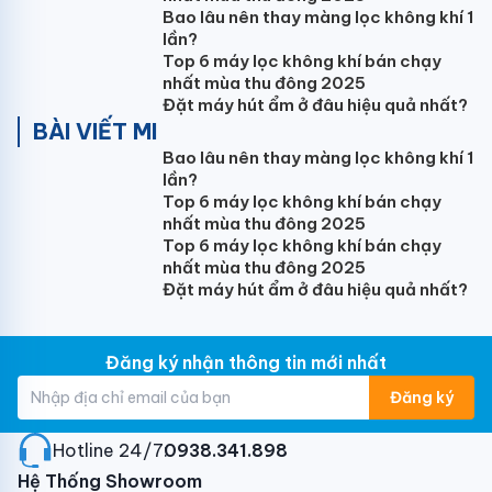
Bao lâu nên thay màng lọc không khí 1
lần?
Điều hòa Casper 9000 BTU QH-09IU36A phù hợp lắp
Top 6 máy lọc không khí bán chạy
đặt cho căn phòng
diện tích dưới 15m2
: Phòng ngủ,
nhất mùa thu đông 2025
phòng làm việc, phòng họp. Mang lại cảm giác sảng
Đặt máy hút ẩm ở đâu hiệu quả nhất?
khoái mát lạnh, giúp bạn tận hưởng phút giây vui vẻ,
BÀI VIẾT MI
hạnh phúc bên những người thân thương của mình.
Bao lâu nên thay màng lọc không khí 1
lần?
Điều hòa 2 chiều giúp bạn tận hưởng 4
Top 6 máy lọc không khí bán chạy
mùa như ý
nhất mùa thu đông 2025
Top 6 máy lọc không khí bán chạy
Điều hòa 2 chiều
Casper QH-09IU36A 2 chiều giúp
nhất mùa thu đông 2025
Đặt máy hút ẩm ở đâu hiệu quả nhất?
bạn tận hưởng & trải nghiệm cảm giác mát lạnh vào
mùa hè, ấm áp vào mùa đông. Mang đến cuộc sống 4
mùa như ý.
Đăng ký nhận thông tin mới nhất
Điều hòa Casper 9000 inverter QH09IU36 xứng đáng
Đăng ký
là người bạn đồng hàng của mọi nhà. Với thời tiết
miền Bắc đang bước vào những đợt rét đậm, rét hại
Hotline 24/7:
0938.341.898
thì chiếc điều hòa Casper 2 chiều thật sự cần thiết
Hệ Thống Showroom