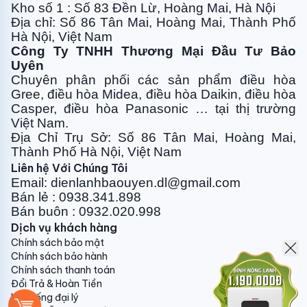
nhất là đối với gia đình có người già và trẻ nhỏ.
Kho số 1 : Số 83 Đền Lừ, Hoàng Mai, Hà Nội
Địa chỉ: Số 86 Tân Mai, Hoàng Mai, Thành Phố
Với điều hòa Casper inverter chỉ hết
Hà Nội, Việt Nam
4000đ / 1 Đêm
Công Ty TNHH Thương Mại Đầu Tư Bảo
Uyên
Công nghệ inverter là công nghệ tiên tiến nhất trong
Chuyên phân phối các sản phẩm điều hòa
lĩnh vực điều hòa mà hầu hết các hãng điều hòa đều
Gree, điều
hòa Midea, điều hòa Daikin, điều hòa
trang bị cho dòng sản phẩm cao cấp của mình bởi
Casper, điều hòa
Panasonic … tại thị trường
những ưu điểm vượt trội mà nó mang lại cho người
Việt Nam.
tiêu dùng: Tiết kiệm điện năng, máy vận hành êm ái,
Địa Chỉ Trụ Sở: Số 86 Tân Mai, Hoàng Mai,
Thành Phố Hà Nội, Việt Nam
mang lại sự thoải mái dễ chịu khi sử dụng...
Liên hệ Với Chúng Tôi
Email: dienlanhbaouyen.dl@gmail.com
Bán lẻ : 0938.341.898
Bán buôn : 0932.020.998
Với Casper cũng vậy: Điều hòa Casper sử dụng
công
Dịch vụ khách hàng
nghệ i-Saving
là công nghệ tiết kiệm điện độc đáo:
Chính sách bảo mật
Điều chỉnh nhiệt độ cài đặt theo đường hình xoắn
Chính sách bảo hành
thay vì đường thẳng như truyền thống. Do vậy, máy
Chính sách thanh toán
nén không cần thay đổi hoạt động quá nhiều khi nhận
Đổi Trả & Hoàn Tiền
Hệ thống đại lý
lệnh thay đổi nhiệt độ 1 cách đột ngột từ người sử