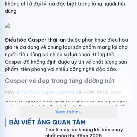
không chỉ ở đại lý mà đặc biệt trong lòng người tiêu
dùng.
Điều hòa Casper thái lan
thuộc phân khúc điều hòa
giá rẻ đa dạng về chủng loại sản phẩm mang lại cho
người tiêu dùng có nhiều sự lựa chọn. Đồng thời
Casper đã khẳng định được uy tín về chất lượng sản
phẩm, tiên phong với nhiều công nghệ độc đáo.
Casper vẻ đẹp trong từng đường nét
Máy
điều hòa Casper inverter
QH-09IU36A được
thiết kế nguyên khối, giúp làm giảm tối đa độ ồn gây
ra trong quá trình vận hành và tăng lưu lượng gió tối
Xem thêm
đa. Màu sắc trắng sáng, trang nhã hài hòa với không
BÀI VIẾT ÁNG QUAN TÂM
gian nội thất căn phòng của Bạn.
Top 6 máy lọc không khí bán chạy
nhất mùa thu đông 2025