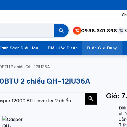
Ch
0938.341.898
Danh Sách Điều Hòa
Điều Hòa Dự Án
Điện Gia Dụng
00BTU 2 chiều QH-12IU36A
000BTU 2 chiều QH-12IU36A
Giá: 
Điề
chiề
Dòng
Tiết