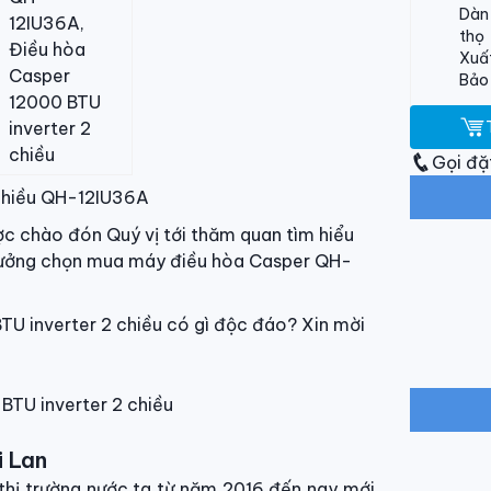
Dàn 
thọ
Xuất
Bảo
Gọi đặ
 chiều QH-12IU36A
ợc chào đón Quý vị tới thăm quan tìm hiểu
n tưởng chọn mua máy điều hòa Casper QH-
U inverter 2 chiều có gì độc đáo? Xin mời
i Lan
thị trường nước ta từ năm 2016 đến nay mới