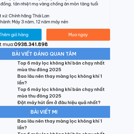
đồng, tản nhiệt mạ vàng chống ăn mòn tăng tuổi
 xứ: Chính hãng Thái Lan
 hành: Máy 3 năm, 12 năm máy nén
Thêm giỏ hàng
Mua ngay
t mua:
0938.341.898
BÀI VIẾT ĐÁNG QUAN TÂM
Top 6 máy lọc không khí bán chạy nhất
mùa thu đông 2025
Bao lâu nên thay màng lọc không khí 1
lần?
Top 6 máy lọc không khí bán chạy nhất
mùa thu đông 2025
Đặt máy hút ẩm ở đâu hiệu quả nhất?
BÀI VIẾT MI
Bao lâu nên thay màng lọc không khí 1
lần?