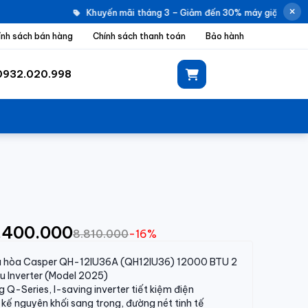
Khuyến mãi tháng 3 – Giảm đến 30% máy giặt Electr
ính sách bán hàng
Chính sách thanh toán
Bảo hành
0932.020.998
7.400.000
8.810.000
-16%
u hòa Casper QH-12IU36A (QH12IU36) 12000 BTU 2
u Inverter (Model 2025)
 Q-Series, I-saving inverter tiết kiệm điện
 kế nguyên khối sang trọng, đường nét tinh tế