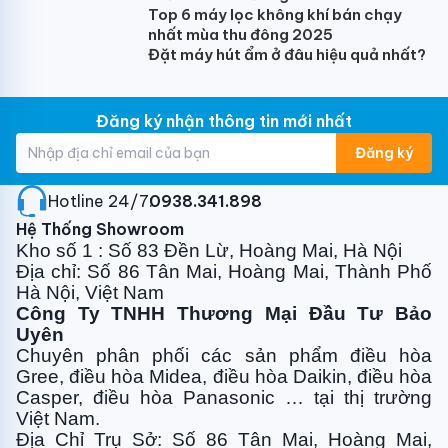
Top 6 máy lọc không khí bán chạy
nhất mùa thu đông 2025
Đặt máy hút ẩm ở đâu hiệu quả nhất?
Công Nghệ Inverter Tân Tiến
Đăng ký nhận thông tin mới nhất
Dòng điều hòa inverter mới có thể điều chỉnh công
Đăng ký
suất lạnh theo tải lạnh, không phải dừng khởi động
thường xuyên, nhiệt độ phòng ít dao động, dễ chịu
Hotline 24/7:
0938.341.898
hơn.
Hệ Thống Showroom
Kho số 1 : Số 83 Đền Lừ, Hoàng Mai, Hà Nội
Địa chỉ: Số 86 Tân Mai, Hoàng Mai, Thành Phố
Hà Nội, Việt Nam
Công Ty TNHH Thương Mại Đầu Tư Bảo
Uyên
Chuyên phân phối các sản phẩm điều hòa
Gree, điều
hòa Midea, điều hòa Daikin, điều hòa
Casper, điều hòa
Panasonic … tại thị trường
Việt Nam.
Địa Chỉ Trụ Sở: Số 86 Tân Mai, Hoàng Mai,