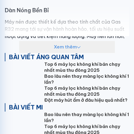
Dàn Nóng Bền Bỉ
Máy nén được thiết kế dựa theo tính chất của Gas
R32 mang tới sự vận hành hoàn hảo, tối ưu hiệu suất
hoạt động và tiết kiệm năng lượng. Máy nén lớn hơn,
làm lạnh nhanh và mạnh mẽ hơn.
Xem thêm
BÀI VIẾT ÁNG QUAN TÂM
Máy hoạt động ngay cả trong điều kiện thời tiết khắc
Top 6 máy lọc không khí bán chạy
nghiệt. Phạm vi hoạt động rộng với nhiệt độ ngoài trời
nhất mùa thu đông 2025
từ -15°C đến 49°C
Bao lâu nên thay màng lọc không khí 1
lần?
Top 6 máy lọc không khí bán chạy
nhất mùa thu đông 2025
Đặt máy hút ẩm ở đâu hiệu quả nhất?
BÀI VIẾT MI
Bao lâu nên thay màng lọc không khí 1
lần?
Top 6 máy lọc không khí bán chạy
nhất mùa thu đông 2025