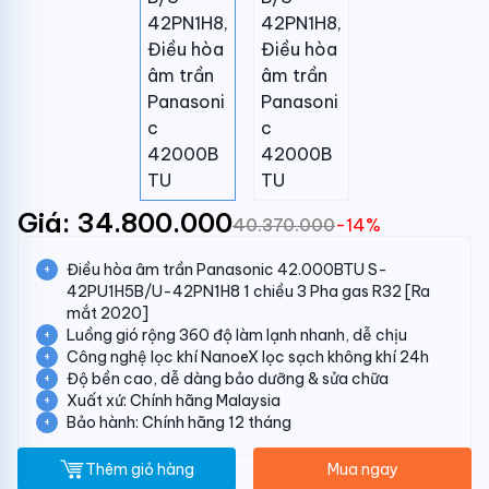
Giá: 34.800.000
40.370.000
-14%
Điều hòa âm trần Panasonic 42.000BTU S-
42PU1H5B/U-42PN1H8 1 chiều 3 Pha gas R32 [Ra
mắt 2020]
Luồng gió rộng 360 độ làm lạnh nhanh, dễ chịu
Công nghệ lọc khí NanoeX lọc sạch không khí 24h
Độ bền cao, dễ dàng bảo dưỡng & sửa chữa
Xuất xứ: Chính hãng Malaysia
Bảo hành: Chính hãng 12 tháng
Thêm giỏ hàng
Mua ngay