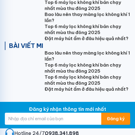
Top 6 máy lọc không khí bán chạy
nhất mùa thu đông 2025
Bao lâu nên thay màng lọc không khí 1
lần?
Với công suất
điều hòa âm trần 42000BTU
(5HP),
Top 6 máy lọc không khí bán chạy
Panasonic S-42PU1H5B lựa chọn lắp đặt lý tưởng cho
nhất mùa thu đông 2025
diện tích dưới 75m2: Phòng khách, phòng họp,
Đặt máy hút ẩm ở đâu hiệu quả nhất?
showroom...
BÀI VIẾT MI
Bao lâu nên thay màng lọc không khí 1
Tận hưởng mát lạnh từng giây cùng điều
lần?
hòa âm trần Panasonic
Top 6 máy lọc không khí bán chạy
nhất mùa thu đông 2025
Những cải tiến trong thiết kế và công nghệ như quạt
Top 6 máy lọc không khí bán chạy
turbo hiệu năng cao, cánh chính và cánh phụ rộng hơn
nhất mùa thu đông 2025
giúp làm lạnh mạnh mẽ và nhanh chóng.
Đặt máy hút ẩm ở đâu hiệu quả nhất?
Đăng ký nhận thông tin mới nhất
Điều hòa âm trần
Panasonic 42000BTU S-42PU1H5B
Đăng ký
luồng gió rộng 360° và dễ chịu gió thổi từ chính giữa
tỏa ra xa hơn và gió thổi từ các cánh bên lớn hơn tỏa
Hotline 24/7:
0938.341.898