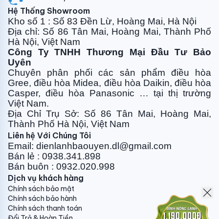
khắp phòng. Gió đến từ tất cả bốn hướng của điều
Hệ Thống Showroom
hòa và thổi nhẹ nhàng theo vòng tròn từ dàn lạnh.
Kho số 1 : Số 83 Đền Lừ, Hoàng Mai, Hà Nội
Địa chỉ: Số 86 Tân Mai, Hoàng Mai, Thành Phố
Panasonic nanoeX diệt khuẩn khử mùi hiệu
Hà Nội, Việt Nam
quả
Công Ty TNHH Thương Mại Đầu Tư Bảo
Uyên
Ngày nay ô nhiễm không khí trở thành vấn đề nhức
Chuyên phân phối các sản phẩm điều hòa
nhối của toàn cầu ảnh hưởng đặc biệt nghiêm trọng
Gree, điều
hòa Midea, điều hòa Daikin, điều hòa
tới sức khỏe của người dân với các bệnh liên quan: hô
Casper, điều hòa
Panasonic … tại thị trường
Việt Nam.
hấp, tim mạch...
Địa Chỉ Trụ Sở: Số 86 Tân Mai, Hoàng Mai,
Vì thế công nghệ lọc khí và diệt khuẩn nói chung
Thành Phố Hà Nội, Việt Nam
được các hãng điều hòa đặc biệt quan tâm nhằm
Liên hệ Với Chúng Tôi
tích hợp vào cho sản phẩm của mình.
Email: dienlanhbaouyen.dl@gmail.com
Bán lẻ : 0938.341.898
Bán buôn : 0932.020.998
Dịch vụ khách hàng
Chính sách bảo mật
Công nghệ nanoe ™ X độc quyền của Panasonic ức
Chính sách bảo hành
chế hiệu quả các chất gây ô nhiễm không khí, giúp
Chính sách thanh toán
khử mùi hôi, ức chế vi khuẩn & vi rút, nấm mốc, chất
Đổi Trả & Hoàn Tiền