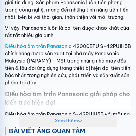
giới tin dùng. Sản phẩm Panasonic luôn tiên phong
trong công nghệ, mang đến những tính năng tiên tiến
nhất, bền bỉ với thời gian, thân thiện với môi trường.
Vì vậy: Panasonic luôn là cái tên được khao khát của
rất rất nhiều gia đình.
Điều hòa âm trần Panasonic
42000BTU S-42PU1H5B
chính hãng được sản xuất tại nhà máy Panasonic
Malaysia (PAPAMY) - Một trong những nhà máy đầu
tiên & lâu đời ứng dụng trang thiết bị hiện đại tiên tiến
bậc nhất trong nghiên cứu, phát triển và sản xuất sản
phẩm tại đây.
Điều hòa âm trần Panasonic giải pháp cho
kiến trúc hiện đại
Điều hòa âm trần Panasonic S-42PU1H5B với mặt nạ
Xem thêm
panel màu trắng thiết kế vuông 950mm x 950mm
mang đến không gian sống sang trọng và hiện đại.
BÀI VIẾT ÁNG QUAN TÂM