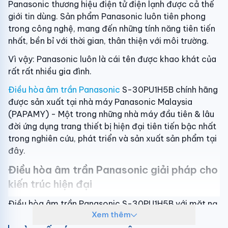
Panasonic thương hiệu điện tử điện lạnh được cả thế
giới tin dùng. Sản phẩm Panasonic luôn tiên phong
trong công nghệ, mang đến những tính năng tiên tiến
nhất, bền bỉ với thời gian, thân thiện với môi trường.
Vì vậy: Panasonic luôn là cái tên được khao khát của
rất rất nhiều gia đình.
Điều hòa âm trần Panasonic
S-30PU1H5B chính hãng
được sản xuất tại nhà máy Panasonic Malaysia
(PAPAMY) - Một trong những nhà máy đầu tiên & lâu
đời ứng dụng trang thiết bị hiện đại tiên tiến bậc nhất
trong nghiên cứu, phát triển và sản xuất sản phẩm tại
đây.
Điều hòa âm trần Panasonic giải pháp cho
kiến trúc hiện đại
Điều hòa âm trần Panasonic S-30PU1H5B với mặt nạ
Xem thêm
panel màu trắng thiết kế vuông 950mm x 950mm