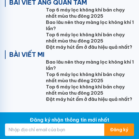
mang đến không gian sống sang trọng và hiện đại.
BÀI VIẾT ÁNG QUAN TÂM
Top 6 máy lọc không khí bán chạy
Với công suất điều hòa 30.000BTU (3HP),
nhất mùa thu đông 2025
Panasonic S-30PU1H5B lựa chọn lắp đặt lý tưởng cho
Bao lâu nên thay màng lọc không khí 1
diện tích dưới 50m2: Phòng khách, phòng họp,
lần?
showroom...
Top 6 máy lọc không khí bán chạy
nhất mùa thu đông 2025
Tận hưởng mát lạnh từng giây cùng điều
Đặt máy hút ẩm ở đâu hiệu quả nhất?
hòa âm trần Panasonic
BÀI VIẾT MI
Bao lâu nên thay màng lọc không khí 1
Những cải tiến trong thiết kế và công nghệ như quạt
lần?
turbo hiệu năng cao, cánh chính và cánh phụ rộng hơn
Top 6 máy lọc không khí bán chạy
giúp làm lạnh mạnh mẽ và nhanh chóng.
nhất mùa thu đông 2025
Top 6 máy lọc không khí bán chạy
nhất mùa thu đông 2025
Đặt máy hút ẩm ở đâu hiệu quả nhất?
Điều hòa âm trần Panasonic 30000BTU S-30PU1H5B
luồng gió rộng 360° và dễ chịu gió thổi từ chính giữa
Đăng ký nhận thông tin mới nhất
tỏa ra xa hơn và gió thổi từ các cánh bên lớn hơn tỏa
Đăng ký
khắp phòng. Gió đến từ tất cả bốn hướng của điều