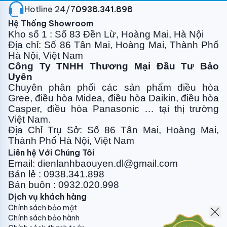
hòa và thổi nhẹ nhàng theo vòng tròn từ dàn lạnh.
Hotline 24/7:
0938.341.898
Panasonic nanoeX diệt khuẩn khử mùi hiệu
Hệ Thống Showroom
quả
Kho số 1 : Số 83 Đền Lừ, Hoàng Mai, Hà Nội
Địa chỉ: Số 86 Tân Mai, Hoàng Mai, Thành Phố
Ngày nay ô nhiễm không khí trở thành vấn đề nhức
Hà Nội, Việt Nam
nhối của toàn cầu ảnh hưởng đặc biệt nghiêm trọng
Công Ty TNHH Thương Mại Đầu Tư Bảo
Uyên
tới sức khỏe của người dân với các bệnh liên quan: hô
Chuyên phân phối các sản phẩm điều hòa
hấp, tim mạch...
Gree, điều
hòa Midea, điều hòa Daikin, điều hòa
Vì thế công nghệ lọc khí và diệt khuẩn nói chung
Casper, điều hòa
Panasonic … tại thị trường
Việt Nam.
được các hãng điều hòa đặc biệt quan tâm nhằm
Địa Chỉ Trụ Sở: Số 86 Tân Mai, Hoàng Mai,
tích hợp vào cho sản phẩm của mình.
Thành Phố Hà Nội, Việt Nam
Liên hệ Với Chúng Tôi
Email: dienlanhbaouyen.dl@gmail.com
Bán lẻ : 0938.341.898
Công nghệ nanoe ™ X độc quyền của Panasonic ức
Bán buôn : 0932.020.998
chế hiệu quả các chất gây ô nhiễm không khí, giúp
Dịch vụ khách hàng
khử mùi hôi, ức chế vi khuẩn & vi rút, nấm mốc, chất
Chính sách bảo mật
gây dị ứng, phấn hoa và các chất độc hại cũng như
Chính sách bảo hành