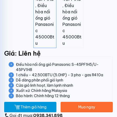
Giá: Liên hệ
Điều hòa nối ống gió Panasonic S-45PF1H5/U-
45PV1H8
1 chiều - 42.500BTU (5.0HP) - 3 pha - gas R410a
Dễ dàng phân phối gió lạnh
Cửa gió linh hoạt, làm lạnh nhanh
Xuất xứ: Chính hãng Malaysia
Bảo hành: Chính hãng 12 tháng
Thêm giỏ hàng
Mua ngay
Gọi đt mua:
0938.341.898