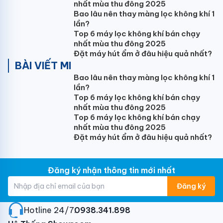
nhất mùa thu đông 2025
dụng. Đây là sự khác biệt hoàn toàn của Panasonic
Bao lâu nên thay màng lọc không khí 1
với các tên tuổi khác đang bán trên thị trường Daikin
lần?
hay Mitsubishi Heavy...
Top 6 máy lọc không khí bán chạy
nhất mùa thu đông 2025
Đặt máy hút ẩm ở đâu hiệu quả nhất?
BÀI VIẾT MI
Bao lâu nên thay màng lọc không khí 1
Sử dụng nguồn điện 3 pha
lần?
Top 6 máy lọc không khí bán chạy
Với công suất lớn 45000BTU, Điều hòa âm trần nối
nhất mùa thu đông 2025
ống gió Panasonic
CS-45PF1H5
sử dụng nguồn điện
Top 6 máy lọc không khí bán chạy
3 pha (380V-415V, 3Øpha - 50Hz). Vì thế đối với
nhất mùa thu đông 2025
các gia đình có nhu cầu chọn mua lắp đặt cho phòng
Đặt máy hút ẩm ở đâu hiệu quả nhất?
khách có diện tích lớn mà không có nguồn điện 3 pha
cần lưu ý để chọn sang dòng sản phẩm khác cho phù
hợp hơn.
Đăng ký nhận thông tin mới nhất
Đăng ký
Dễ dàng bảo dưỡng, sửa chữa
Không giống như các loại máy điều hòa: Treo tường,
Hotline 24/7:
0938.341.898
âm trần...việc bảo dưỡng điều hòa nối ống gió cực kỳ