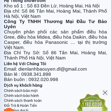
Hệ Thống Showroom
đơn giản: Cửa gió dàn lạnh Panasonic
CS-45PF1H5
Kho số 1 : Số 83 Đền Lừ, Hoàng Mai, Hà Nội
được tháo lắp dễ dàng giúp bạn vệ sinh nhanh chóng
Địa chỉ: Số 86 Tân Mai, Hoàng Mai, Thành Phố
Hà Nội, Việt Nam
đảm bảo hiệu quả làm mát cao nhất và tránh sự sinh
Công Ty TNHH Thương Mại Đầu Tư Bảo
sôi phát triển của vi khuẩn có hại.
Uyên
Sử dụng gas R410a thân thiện
Chuyên phân phối các sản phẩm điều hòa
Gree, điều
hòa Midea, điều hòa Daikin, điều hòa
Điều hòa nối ống gió Panasonic sử dụng môi chất làm
Casper, điều hòa
Panasonic … tại thị trường
lạnh mới
gas R410a
. R410a được chứng minh và công
Việt Nam.
Địa Chỉ Trụ Sở: Số 86 Tân Mai, Hoàng Mai,
nhận là loại gas lạnh thế hệ mới có hiệu suất truyền
Thành Phố Hà Nội, Việt Nam
nhiệt cao hơn giúp tiết kiệm điện năng, không chứa
Liên hệ Với Chúng Tôi
chất gây suy giảm tầng Ozone. Vì vậy, R410a là sự lựa
Email: dienlanhbaouyen.dl@gmail.com
chọn đáng tin cậy đối với người sử dụng, nhằm bảo vệ
Bán lẻ : 0938.341.898
môi trường sống an toàn hơn.
Bán buôn : 0932.020.998
Dịch vụ khách hàng
Chính sách bảo mật
Chính sách bảo hành
Nhập khẩu Malaysia / Trung Quốc
Chính sách thanh toán
Đổi Trả & Hoàn Tiền
Panasonic
thương hiệu hàng đầu Nhật Bản được cả
Hệ thống đại lý