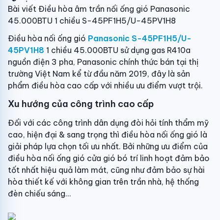
Bài viết Điều hòa âm trần nối ống gió Panasonic
45.000BTU 1 chiều S-45PF1H5/U-45PV1H8
Điều hòa nối ống gió
Panasonic S-45PF1H5/U-
45PV1H8
1 chiều 45.000BTU sử dụng gas R410a
nguồn điện 3 pha, Panasonic chính thức bán tại thị
trường Việt Nam kể từ đầu năm 2019, đây là sản
phẩm điều hòa cao cấp với nhiều ưu điểm vượt trội.
Xu hướng của công trình cao cấp
Đối với các công trình dân dụng đòi hỏi tính thẩm mỹ
cao, hiện đại & sang trọng thì điều hòa nối ống gió là
giải pháp lựa chọn tối ưu nhất. Bởi những ưu điểm của
điều hòa nối ống gió cửa gió bó trí linh hoạt đảm bảo
tốt nhất hiệu quả làm mát, cũng như đảm bảo sự hài
hòa thiết kế với không gian trên trần nhà, hệ thống
đèn chiếu sáng...