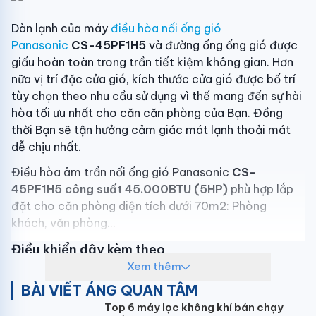
Dàn lạnh của máy
điều hòa nối ống gió
Panasonic
CS-45PF1H5
và đường ống ống gió được
giấu hoàn toàn trong trần tiết kiệm không gian. Hơn
nữa vị trí đặc cửa gió, kích thước cửa gió được bố trí
tùy chọn theo nhu cầu sử dụng vì thế mang đến sự hài
hòa tối ưu nhất cho căn căn phòng của Bạn. Đồng
thời Bạn sẽ tận hưởng cảm giác mát lạnh thoải mát
dễ chịu nhất.
Điều hòa âm trần nối ống gió Panasonic
CS-
45PF1H5 công suất 45.000BTU (5HP)
phù hợp lắp
đặt cho căn phòng diện tích dưới 70m2: Phòng
khách, văn phòng...
Điều khiển dây kèm theo
Xem thêm
Máy
điều hòa âm trần ống gió
Panasonic
CS-
BÀI VIẾT ÁNG QUAN TÂM
45PF1H5
chỉ có điều khiển dây kèm theo được gắn
Top 6 máy lọc không khí bán chạy
cố định trên tường: bảng điều khiển LCD to, dễ sử