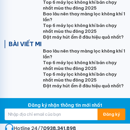
ổn định, vận hành êm ái, bền bỉ, đảm bảo người dùng
Top 6 máy lọc không khí bán chạy
luôn cảm thấy thoải mái dễ chịu.
nhất mùa thu đông 2025
Bao lâu nên thay màng lọc không khí 1
lần?
Top 6 máy lọc không khí bán chạy
nhất mùa thu đông 2025
Đặt máy hút ẩm ở đâu hiệu quả nhất?
Lọc khí NanoeTMX thế hệ 2 diệt khuẩn hiệu
BÀI VIẾT MI
Bao lâu nên thay màng lọc không khí 1
quả tới 99,9% nhanh gấp 2 lần
lần?
Top 6 máy lọc không khí bán chạy
Điều hòa âm trần nối ống gió Panasonic 2 chiều
nhất mùa thu đông 2025
18000BTU S-18PF3HB tích hợp công nghệ lọc không
Top 6 máy lọc không khí bán chạy
khí tiên tiến độc quyền NanoeTMX thế hệ 2. Bộ lọc sẽ
nhất mùa thu đông 2025
giải phóng 9.600 tỉ các hạt tích điện, chứa gốc OH
Đặt máy hút ẩm ở đâu hiệu quả nhất?
mỗi giây, có khả năng ức chế vi khuẩn vi rút, nấm
mốc, loại bỏ bụi mịn PM2.5, phấn hoa, các chất gây ô
nhiễm không khí, khử mùi hiệu quả đến 99,99%, đồng
Đăng ký nhận thông tin mới nhất
thời giữ ẩm cho da và tóc. Bạn sẽ thoải mái tận
Đăng ký
hưởng môi trường sống trong lành, giúp bảo vệ tốt
hơn cho sức khỏe.
Hotline 24/7:
0938.341.898