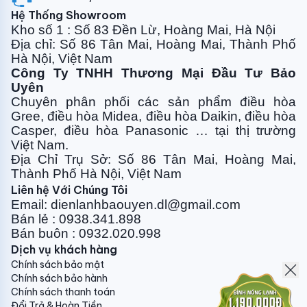
Bơm nước ngưng khỏe & êm
Hệ Thống Showroom
Kho số 1 : Số 83 Đền Lừ, Hoàng Mai, Hà Nội
Máy
điều hòa âm trần nối ống gió
Panasonic inverter
Địa chỉ: Số 86 Tân Mai, Hoàng Mai, Thành Phố
Hà Nội, Việt Nam
18000BTU S-18PF3HB tích hợp bơm nước ngưng có
Công Ty TNHH Thương Mại Đầu Tư Bảo
thể bơm lên đến độ cao 850mm, vận hành êm ái,
Uyên
giúp bố trí đường nước dễ dàng, linh hoạt, thoát nước
Chuyên phân phối các sản phẩm điều hòa
tốt hơn.
Gree, điều
hòa Midea, điều hòa Daikin, điều hòa
Casper, điều hòa
Panasonic … tại thị trường
Độ bền cao, vận hành ổn định
Việt Nam.
Địa Chỉ Trụ Sở: Số 86 Tân Mai, Hoàng Mai,
Điều hòa nối ống gió Pansonic 2 chiều inverter
Thành Phố Hà Nội, Việt Nam
18000BTU S-18PF3HB trang bị dàn tản nhiệt đồng,
Liên hệ Với Chúng Tôi
được phủ một lớp BlueFin có khả năng dẫn truyền
Email: dienlanhbaouyen.dl@gmail.com
nhiệt tốt, chống ăn mòn hiệu quả và độ bền cao,
Bán lẻ : 0938.341.898
người tiêu dùng hoàn toàn yên tâm khi sử dụng.
Bán buôn : 0932.020.998
Dịch vụ khách hàng
Môi chất lạnh Gas R32 tiên tiến nhất
Chính sách bảo mật
Gas R32 là môi chất làm lạnh tối ưu tiên tiến mới nhất
Chính sách bảo hành
Chính sách thanh toán
hiện nay. Vì vậy
điều hòa Panasonic
âm trần nối ống
Đổi Trả & Hoàn Tiền