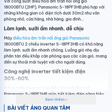
Với công suất điều hòa âm trần nối ống gió
18000BTU (2HP), Panasonic S-18PF3HB phù hợp với
những không gian có diện tích dưới 30m2 như văn
phòng nhỏ, cửa hàng, nhà hàng, gia đình…
Làm lạnh, sưởi ấm nhanh, dễ chịu
Máy
điều hòa âm trần nối ống gió Panasonic
18000BTU 2 chiều inverter S-18PF3HB có khả năng
làm lạnh, sưởi ấm nhanh chóng. Luồng gió nhẹ dịu
phân tán đều khắp căn phòng qua các cửa gió, mang
đến sự thoải mái tuyệt vời cho người dùng.
Công nghệ inverter tiết kiệm điện
30%-60%
Công nghệ Inverter của điều hòa nối ống gió
Panasonic S-18PF3HB giúp tiết kiệm điện năng hiệu
Xem thêm
quả bằng cách thay đổi tốc độ quay của máy nén
theo sự thay đổi của nhiệt độ phòng, duy trì nhiệt độ
BÀI VIẾT ÁNG QUAN TÂM