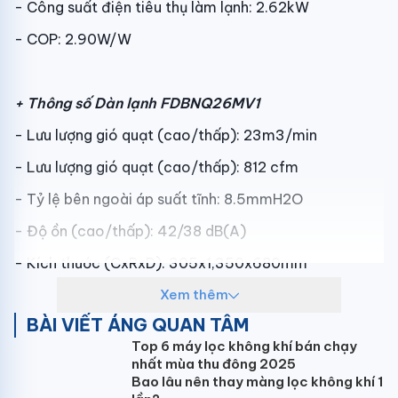
- Công suất điện tiêu thụ làm lạnh: 2.62kW
- COP: 2.90W/W
+ Thông số Dàn lạnh
FDBNQ26MV1
- Lưu lượng gió quạt (cao/thấp): 23m3/min
- Lưu lượng gió quạt (cao/thấp): 812 cfm
- Tỷ lệ bên ngoài áp suất tĩnh: 8.5mmH2O
- Độ ồn (cao/thấp): 42/38 dB(A)
- Kích thước (CxRxD): 305x1,350x680mm
- Khối lượng: 43kg
Xem thêm
BÀI VIẾT ÁNG QUAN TÂM
- Dãy hoạt động được chứng nhận: 14 đến 25 CWB
Top 6 máy lọc không khí bán chạy
nhất mùa thu đông 2025
Bao lâu nên thay màng lọc không khí 1
+ Thông số Dàn nóng
RNQ26MV1