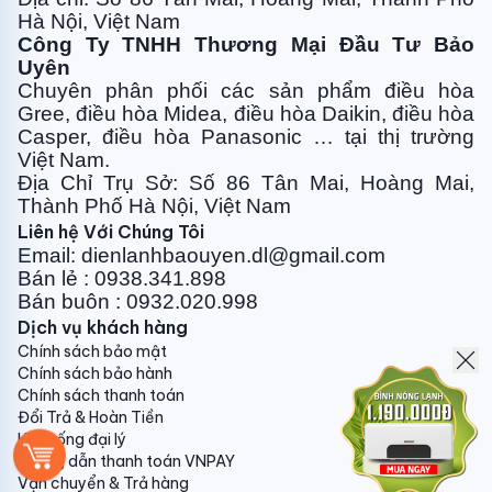
- Ống xả dàn nóng: Ø18.0(lỗ) mm
Hà Nội, Việt Nam
Công Ty TNHH Thương Mại Đầu Tư Bảo
- Chiều dài đường đống tối đa: 30m (tương đương
Uyên
50m)
Chuyên phân phối các sản phẩm điều hòa
Gree, điều
hòa Midea, điều hòa Daikin, điều hòa
- Chênh lệch độ cao tối đa 20m
Casper, điều hòa
Panasonic … tại thị trường
- Cách nhiệt cả ống lỏng và ống hơi
Việt Nam.
Địa Chỉ Trụ Sở: Số 86 Tân Mai, Hoàng Mai,
Thành Phố Hà Nội, Việt Nam
Liên hệ Với Chúng Tôi
Tính năng nổi bật của máy điều hòa âm trần nối ống
Email: dienlanhbaouyen.dl@gmail.com
gió Daikin 1 chiều 26000BTU
Bán lẻ : 0938.341.898
FDMNQ26MV1/RNQ26MV1(Y1):
Bán buôn : 0932.020.998
Dịch vụ khách hàng
1. Tiện nghi
Chính sách bảo mật
- Tốc độ quạt có thể điều chỉnh (2 bước)
Chính sách bảo hành
Chính sách thanh toán
- Chức năng "Làm khô"
Đổi Trả & Hoàn Tiền
Hệ thống đại lý
- Hai bộ cảm biến nhiệt có thể chọn áp dụng khi sử
Hướng dẫn thanh toán VNPAY
dụng điều khiển từ xa có dây
Vận chuyển & Trả hàng