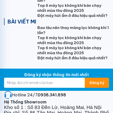
lần?
Top 6 máy lọc không khí bán chạy
- Màu trắng ngà
nhất mùa thu đông 2025
Đặt máy hút ẩm ở đâu hiệu quả nhất?
- Máy nén kiểu quay dạng kín
BÀI VIẾT MI
- Công suất động cơ điện máy nén 2.2kW
Bao lâu nên thay màng lọc không khí 1
lần?
- Môi chất lạnh R410A: 2.0kg (nạp cho 10m)
Top 6 máy lọc không khí bán chạy
nhất mùa thu đông 2025
- Độ ồn: 54dB(A)
Top 6 máy lọc không khí bán chạy
- Kích thước (CxRxD): 735x825x300mm
nhất mùa thu đông 2025
Đặt máy hút ẩm ở đâu hiệu quả nhất?
- Khối lượng dàn nóng RNQ09MV1: 56kg
- Khối lượng dàn nóng RNQ09MY1: 56kg
Đăng ký nhận thông tin mới nhất
- Dãy hoạt động được chứng nhận: 21 đến 46 CDB
Đăng ký
- Kích thước đường ống lỏng: Ø9.5mm
Hotline 24/7:
0938.341.898
- Kích thước đường ống hơi: Ø15.9mm
Hệ Thống Showroom
- Ống xả dàn lạnh: 3/4B(I.DØ21.6xO.DØ27.2) mm
Kho số 1 : Số 83 Đền Lừ, Hoàng Mai, Hà Nội
Địa chỉ: Số 86 Tân Mai, Hoàng Mai, Thành Phố