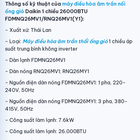
Thông số kỹ thuật của
máy điều hòa âm trần nối
ống gió
Daikin 1 chiều 26000BTU
FDMNQ26MV1/RNQ26MV1(Y1):
- Xuất xứ: Thái Lan
- Loại:
Máy điều hòa âm trần thổi ống gió
1 chiều áp
suất trung bình không inverter
- Dàn lạnh FDMNQ26MV1
- Dàn nóng RNQ26MV1; RNQ26MY1
- Nguồn điện dàn nóng FDMNQ26MV1: 1 pha, 220-
240V, 50Hz
- Nguồn điện dàn nóng FDMNQ26MY1: 3 pha, 380-
415V, 50Hz
- Công suất làm lạnh: 7.6kW
- Công suất làm lạnh: 26,000BTU