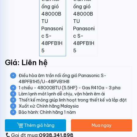
Giá: Liên hệ
Điều hòa âm trần nối ống gió Panasonic S-
48PFB1H5/U-48PVB1H8
1 chiều - 48000BTU (5.5HP) - Gas R410a - 3 pha
Làm lạnh mát lạnh dễ chịu, vận hành êm ái
Thiết kế mỏng giúp linh hoạt trong thiết kế và lắp đặt
Xuất xứ: Chính hãng Malaysia
Bảo hành: Chính hãng 1 năm
Thêm giỏ hàng
Mua ngay
Gọi đt mua:
0938.341.898