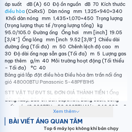
áp suất dB (A) 60 Độ ồn nguồn dB 70 Kích thước
điều hòa
(CxRxS) Dàn nóng mm 1,325×940×340
Khối dàn nóng mm 1,435×1,070×450 Trọng lượng
(trọng lượng thực tế /trọng lượng tổng) kg
95.0/105.0 Đường ống Ống hơi mm [inch] 19.05
[3/4”] Ống lỏng mm [inch 9.52 [3/8”] Chiều dài
đường ống (Tối đa) m 50 Chênh lệch độ cao m
30 Độ dài ống nạp sẵn gas (Tối đa) m 5 Lượng gas
nạp thêm g/m 40 Môi trường hoạt động (Tối thiểu
– Tối đa) °C 40
Bảng giá lắp đặt điều hòa Điều hòa âm trần nối ống
gió 48000BTU Panasonic S-48PFB1H5
STT
VẬT TƯ
ĐVT
SL
ĐƠN GIÁ
THÀNH TIỀN
1 Ống
đồng Ruby, Bảo ôn đơn Superlon, Băng cuốn, công
suất máy 13.000BTU - 50.000BTU Mét 240,000 - 2
Xem thêm
Giá đỡ cục nóng Bộ 250,000 - 3 Công lắp máy nối
BÀI VIẾT ÁNG QUAN TÂM
ống gió Bộ 550,000 - 4 Dây điện 2x1.5 Trần Phú Mét
15,000 - 5 Dây điện 2x2.5 Trần Phú Mét 20,000 - 6
Top 6 máy lọc không khí bán chạy