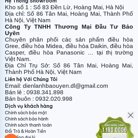
Hệ Thống Showroom
06 tháng kể từ ngày ký biên bản nghiệm thu.
Kho số 1 : Số 83 Đền Lừ, Hoàng Mai, Hà Nội
Banhangtaikho.com.vn - Chuyên gia hàng đầu máy
Địa chỉ: Số 86 Tân Mai, Hoàng Mai, Thành Phố
Hà Nội, Việt Nam
điều hòa không khí tại Việt Nam
Công Ty TNHH Thương Mại Đầu Tư Bảo
Uyên
Chuyên phân phối các sản phẩm điều hòa
Gree, điều
hòa Midea, điều hòa Daikin, điều hòa
Casper, điều hòa
Panasonic … tại thị trường
Việt Nam.
Địa Chỉ Trụ Sở: Số 86 Tân Mai, Hoàng Mai,
Thành Phố Hà Nội, Việt Nam
Liên hệ Với Chúng Tôi
Email: dienlanhbaouyen.dl@gmail.com
Bán lẻ : 0938.341.898
Bán buôn : 0932.020.998
Dịch vụ khách hàng
Chính sách bảo mật
Chính sách bảo hành
Chính sách thanh toán
Đổi Trả & Hoàn Tiền
Hệ thống đại lý