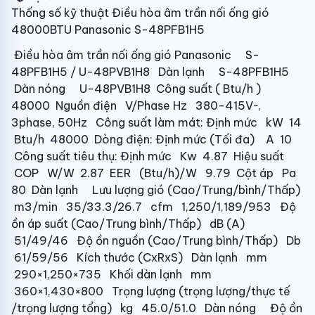
Thống số kỹ thuật Điều hòa âm trần nối ống gió
48000BTU Panasonic S-48PFB1H5
Điều hòa âm trần nối ống gió Panasonic S-
48PFB1H5 / U-48PVB1H8 Dàn lạnh S-48PFB1H5
Dàn nóng U-48PVB1H8 Công suất ( Btu/h )
48000 Nguồn điện V/Phase Hz 380-415V~,
3phase, 50Hz Công suất làm mát: Định mức kW 14
Btu/h 48000 Dòng điện: Định mức (Tối đa) A 10
Công suất tiêu thụ: Định mức Kw 4.87 Hiệu suất
COP W/W 2.87 EER (Btu/h)/W 9.79 Cột áp Pa
80 Dàn lạnh Lưu lượng gió (Cao/Trung/bình/Thấp)
m3/min 35/33.3/26.7 cfm 1,250/1,189/953 Độ
ồn áp suất (Cao/Trung bình/Thấp) dB (A)
51/49/46 Độ ồn nguồn (Cao/Trung bình/Thấp) Db
61/59/56 Kích thước (CxRxS) Dàn lạnh mm
290×1,250×735 Khối dàn lạnh mm
360×1,430×800 Trọng lượng (trọng lượng/thực tế
/trọng lượng tổng) kg 45.0/51.0 Dàn nóng Độ ồn