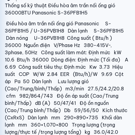
Thống số kỹ thuật Điều hòa âm trần nối ống gió
36000BTU Panasonic S-36PFB1H5
Điều hòa âm trần nối ống gió Panasonic S-
36PFB1H5 / U-36PVB1H8 Dàn lạnh S-36PFB1H5
Dàn nóng U-36PVB1H8 Công suất ( Btu/h )
36000 Nguồn điện V/Phase Hz 380-415V~,
3phase, 50Hz Công suất làm mát: Định mức kW
10.6 Btu/h 36000 Dòng điện: Định mức (Tối đa) A
6.69 Công suất tiêu thụ: Định mức Kw 3.73 Hiệu
suất COP W/W 2.84 EER (Btu/h)/W 9.69 Cột
áp Pa 50 Dàn lạnh Lưu lượng gió
(Cao/Trung/bình/Thấp) m3/min 27.5/24.2/20.8
cfm 982/864/743 Độ ồn áp suất (Cao/Trung
bình/Thấp) dB (A) 50/47/41 Độ ồn nguồn
(Cao/Trung bình/Thấp) Db 59/56/50 Kích thước
(CxRxS) Dàn lạnh mm 290×890×735 Khối dàn
lạnh mm 360×1,070×800 Trọng lượng (trọng
lượng/thực tế /trọng lượng tổng) kg 36.0/42.0