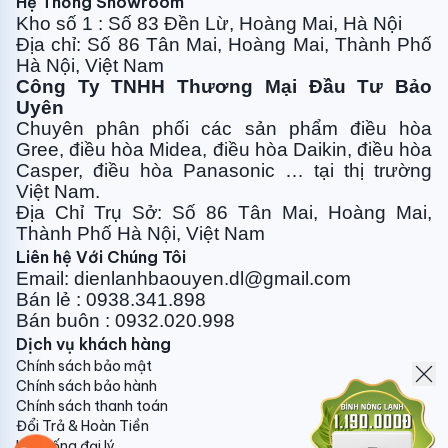
Hệ Thống Showroom
06 tháng kể từ ngày ký biên bản nghiệm thu.
Kho số 1 : Số 83 Đền Lừ, Hoàng Mai, Hà Nội
Banhangtaikho.com.vn - Chuyên gia hàng đầu máy
Địa chỉ: Số 86 Tân Mai, Hoàng Mai, Thành Phố
Hà Nội, Việt Nam
điều hòa không khí tại Việt Nam
Công Ty TNHH Thương Mại Đầu Tư Bảo
Uyên
Chuyên phân phối các sản phẩm điều hòa
Gree, điều
hòa Midea, điều hòa Daikin, điều hòa
Casper, điều hòa
Panasonic … tại thị trường
Việt Nam.
Địa Chỉ Trụ Sở: Số 86 Tân Mai, Hoàng Mai,
Thành Phố Hà Nội, Việt Nam
Liên hệ Với Chúng Tôi
Email: dienlanhbaouyen.dl@gmail.com
Bán lẻ : 0938.341.898
Bán buôn : 0932.020.998
Dịch vụ khách hàng
Chính sách bảo mật
Chính sách bảo hành
Chính sách thanh toán
Đổi Trả & Hoàn Tiền
Hệ thống đại lý