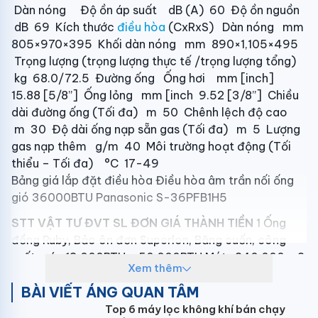
Dàn nóng Độ ồn áp suất dB (A) 60 Độ ồn nguồn
dB 69 Kích thước
điều hòa
(CxRxS) Dàn nóng mm
805×970×395 Khối dàn nóng mm 890×1,105×495
Trọng lượng (trọng lượng thực tế /trọng lượng tổng)
kg 68.0/72.5 Đường ống Ống hơi mm [inch]
15.88 [5/8”] Ống lỏng mm [inch 9.52 [3/8”] Chiều
dài đường ống (Tối đa) m 50 Chênh lệch độ cao
m 30 Độ dài ống nạp sẵn gas (Tối đa) m 5 Lượng
gas nạp thêm g/m 40 Môi trường hoạt động (Tối
thiểu – Tối đa) °C 17-49
Bảng giá lắp đặt điều hòa Điều hòa âm trần nối ống
gió 36000BTU Panasonic S-36PFB1H5
STT
VẬT TƯ
ĐVT
SL
ĐƠN GIÁ
THÀNH TIỀN
1 Ống
đồng Ruby, Bảo ôn đơn Superlon, Băng cuốn, công
suất máy 13.000BTU - 50.000BTU Mét 240,000 - 2
Xem thêm
Giá đỡ cục nóng Bộ 250,000 - 3 Công lắp máy nối
BÀI VIẾT ÁNG QUAN TÂM
ống gió Bộ 550,000 - 4 Dây điện 2x1.5 Trần Phú Mét
15,000 - 5 Dây điện 2x2.5 Trần Phú Mét 20,000 - 6
Top 6 máy lọc không khí bán chạy