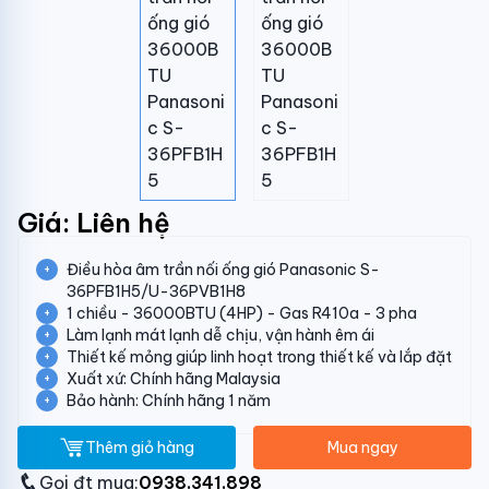
Giá: Liên hệ
Điều hòa âm trần nối ống gió Panasonic S-
36PFB1H5/U-36PVB1H8
1 chiều - 36000BTU (4HP) - Gas R410a - 3 pha
Làm lạnh mát lạnh dễ chịu, vận hành êm ái
Thiết kế mỏng giúp linh hoạt trong thiết kế và lắp đặt
Xuất xứ: Chính hãng Malaysia
Bảo hành: Chính hãng 1 năm
Thêm giỏ hàng
Mua ngay
Gọi đt mua:
0938.341.898