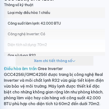
Thông số kỹ thuật
Loại máy điều hòa:
1 chiều
Công suất làm lạnh:
42.000 BTU
Công nghệ Inverter:
Có
Diện tích sử dụng:
70m2
Gas sử dụng:
R32
Xem chi tiết thông số
Lưu lượng gió dàn lạnh:
Tối đa
(30 m3/phút)
Điều hòa âm trần
Gree Inverter
GCC42S6I/GMC42S6I được trang bị công nghệ Real
Độ ồn dàn lạnh:
52/50/45/41 dB(A)
Inverter và môi chất lạnh R32 vừa giúp tiết kiệm điện
Mức tiêu thụ điện năng
vừa bảo vệ môi trường. Máy lạnh được thiết kế đặc
biệt cho những không gian rộng lớn như phòng khách,
Tiết kiệm điện:
Real Inverter
phòng làm việc hay cửa hàng với công suất 42.000
Thông số kích thước/Lắp đặt
BTU phù hợp cho diện tích từ 60m2 đến dưới 70m2.
Kiểu lắp đặt:
Âm trần