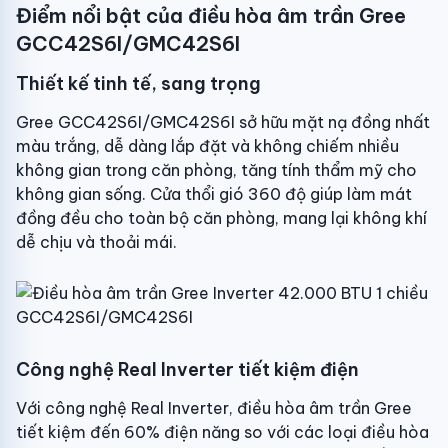
Điểm nổi bật của điều hòa âm trần Gree
GCC42S6I/GMC42S6I
Kích thước dàn lạnh:
84cm x 84cm x 24cm
(Dài x rộng x dày)
Thiết kế tinh tế, sang trọng
Khối lượng dàn lạnh:
23kg
Gree GCC42S6I/GMC42S6I sở hữu mặt nạ đồng nhất
màu trắng, dễ dàng lắp đặt và không chiếm nhiều
Kích thước dàn nóng:
100cm x 74.6cm x 42.7cm
(Ngang x cao x sâu)
không gian trong căn phòng, tăng tính thẩm mỹ cho
không gian sống. Cửa thổi gió 360 độ giúp làm mát
Khối lượng dàn nóng:
53kg
đồng đều cho toàn bộ căn phòng, mang lại không khí
dễ chịu và thoải mái.
Nguồn điện áp:
220V - 240V / 50Hz - 60Hz
Kích thước mặt nạ:
95cm x 95cm x 5.2cm
(Dài x rộng x dày)
Trọng lượng:
Mặt nạ
(6kg)
Công nghệ Real Inverter tiết kiệm điện
Với công nghệ Real Inverter, điều hòa âm trần Gree
Kích thước ống đồng (lỏng/gas):
6mm/16mm
tiết kiệm đến 60% điện năng so với các loại điều hòa
Xuất xứ & Bảo hành