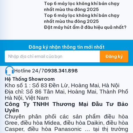
lập tức.
Top 6 máy lọc không khí bán chạy
nhất mùa thu đông 2025
Top 6 máy lọc không khí bán chạy
nhất mùa thu đông 2025
Đặt máy hút ẩm ở đâu hiệu quả nhất?
Môi chất lạnh R32 thân thiện với môi trường
Điều hòa âm trần sử dụng môi chất lạnh R32 mới nhất
Đăng ký nhận thông tin mới nhất
sẽ không gây ảnh hưởng đến tầng Ozone và giảm
Đăng ký
thiểu khí thải gây hiệu ứng nhà kính. Đây là dòng gas
xanh an toàn cho sức khỏe và hiệu quả năng lượng
Hotline 24/7:
0938.341.898
cao, giúp tiết kiệm chi phí vận hành dài lâu.
Hệ Thống Showroom
Điều hòa âm trần Gree
GCC42S6I/GMC42S6I là lựa
Kho số 1 : Số 83 Đền Lừ, Hoàng Mai, Hà Nội
chọn lý tưởng cho các không gian yêu cầu làm mát
Địa chỉ: Số 86 Tân Mai, Hoàng Mai, Thành Phố
nhanh chóng và hiệu quả. Với thiết kế sang trọng,
Hà Nội, Việt Nam
công nghệ tiết kiệm điện và bảo vệ môi trường, sản
Công Ty TNHH Thương Mại Đầu Tư Bảo
Uyên
phẩm này hứa hẹn sẽ nâng cao chất lượng không khí
Chuyên phân phối các sản phẩm điều hòa
và sự thoải mái cho không gian sống và làm việc của
Gree, điều
hòa Midea, điều hòa Daikin, điều hòa
bạn.
Casper, điều hòa
Panasonic … tại thị trường