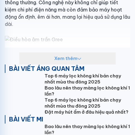
thông thường. Công nghệ này không chỉ giúp tiết
Năm ra mắt:
2024
kiệm chi phí điện năng mà còn đảm bảo máy hoạt
động ổn định, êm ái hơn, mang lại hiệu quả sử dụng lâu
Thương hiệu:
Gree
dài.
Xuất xứ thương hiệu:
Trung Quốc
Sản xuất tại:
Trung Quốc
Công nghệ Real Cool làm lạnh nhanh
Xem thêm
Bảo hành:
3 năm theo chính sách Hãng
Điều hòa
1 chiều được trang bị công nghệ Real Cool
BÀI VIẾT ÁNG QUAN TÂM
giúp làm lạnh nhanh chóng và sâu hơn, mang lại cảm
Top 6 máy lọc không khí bán chạy
giác mát lạnh tức thì trong những ngày hè oi bức. Bạn
nhất mùa thu đông 2025
Bao lâu nên thay màng lọc không khí 1
sẽ cảm nhận được sự thoải mái ngay khi bật máy, với
lần?
khả năng làm lạnh tự nhiên và dễ chịu.
Top 6 máy lọc không khí bán chạy
nhất mùa thu đông 2025
Chế độ Turbo của điều hòa âm trần Gree cho phép
Đặt máy hút ẩm ở đâu hiệu quả nhất?
làm lạnh cực nhanh chỉ trong 3 phút. Máy hoạt động
BÀI VIẾT MI
với công suất tối đa, giúp giảm nhiệt độ phòng nhanh
Bao lâu nên thay màng lọc không khí 1
chóng và hiệu quả, mang lại không khí mát mẻ ngay
lần?