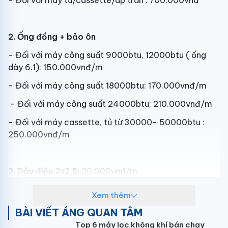
- Đối với máy tủ/cassette/áp trần : 700.000vnđ
2. Ống đồng + bảo ôn
- Đối với máy công suất 9000btu, 12000btu ( ống
dày 6.1): 150.000vnđ/m
- Đối với máy công suất 18000btu: 170.000vnđ/m
- Đối với máy công suất 24000btu: 210.000vnđ/m
- Đối với máy cassette, tủ từ 30000- 50000btu :
250.000vnđ/m
3. Dây điện 2x2.5:
20.000vnđ/m
Xem thêm
4. Ống nước ruột gà:
10.000vnđ/m
BÀI VIẾT ÁNG QUAN TÂM
Top 6 máy lọc không khí bán chạy