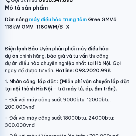
Gọi đt mua:
0938.341.898
Mô tả sản phẩm
Dàn nóng
máy điều hòa trung tâm
Gree GMV5
118kW GMV-1180WM/B-X
Điện lạnh Bảo Uyên
phân phối máy
điều hòa
dự án
chính hãng, báo giá và tư vấn thi công
dự án điều hòa chuyên nghiệp nhất tại Hà Nội. Gọi
ngay để được tư vấn.
Hotline: 093.2020.998
1. Nhân công lắp đặt : (Miễn phí vận chuyển lắp đặt
tại nội thành Hà Nội - trừ máy tủ, áp, ầm trần).
- Đối với máy công suất 9000btu, 12000btu:
200.000vnđ
- Đối với máy công suất 18000btu, 24000btu:
300.000vnđ