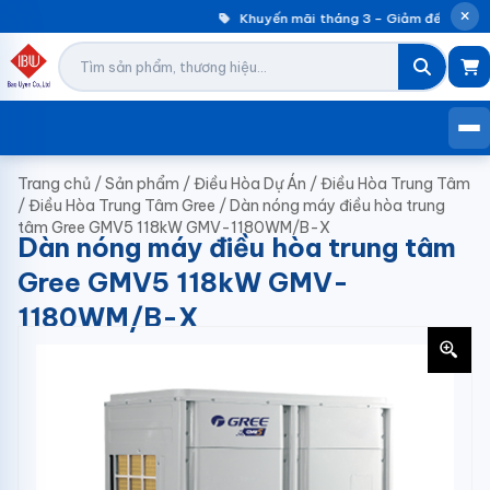
Khuyến mãi tháng 3 – Giảm đến 30% m
Trang chủ
/
Sản phẩm
/
Điều Hòa Dự Án
/
Điều Hòa Trung Tâm
/
Điều Hòa Trung Tâm Gree
/
Dàn nóng máy điều hòa trung
tâm Gree GMV5 118kW GMV-1180WM/B-X
Dàn nóng máy điều hòa trung tâm
Gree GMV5 118kW GMV-
1180WM/B-X