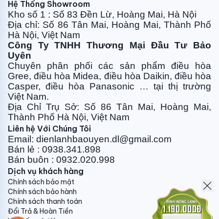
250.000vnđ/bộ
Hệ Thống Showroom
Kho số 1 : Số 83 Đền Lừ, Hoàng Mai, Hà Nội
Địa chỉ: Số 86 Tân Mai, Hoàng Mai, Thành Phố
Hà Nội, Việt Nam
10. Vật tư phụ:
Công Ty TNHH Thương Mại Đầu Tư Bảo
- Máy treo: 50.000vnđ/bộ
Uyên
Chuyên phân phối các sản phẩm điều hòa
- Máy tủ casssete: 100.000vnđ/bộ
Gree, điều
hòa Midea, điều hòa Daikin, điều hòa
Casper, điều hòa
Panasonic … tại thị trường
- Attomat 1 pha : 100.000vnđ/chiếc
Việt Nam.
Địa Chỉ Trụ Sở: Số 86 Tân Mai, Hoàng Mai,
- Attomat 3 pha : 350.000vnđ/chiếc
Thành Phố Hà Nội, Việt Nam
Liên hệ Với Chúng Tôi
Email: dienlanhbaouyen.dl@gmail.com
Quý khách hàng vui lòng liên hệ trực tiếp để được tư
Bán lẻ : 0938.341.898
vấn thêm về vật tư và phụ kiện kèm theo máy điều
Bán buôn : 0932.020.998
hòa, cũng như giá cả chính xác chi tiết nhất.
Dịch vụ khách hàng
Chính sách bảo mật
Gửi phản hồi
Chính sách bảo hành
Chính sách thanh toán
Đổi Trả & Hoàn Tiền