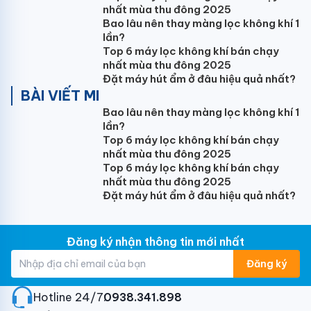
nhất mùa thu đông 2025
5. Ống nước PVC21,27:
25.000vnđ/m
Bao lâu nên thay màng lọc không khí 1
lần?
Top 6 máy lọc không khí bán chạy
nhất mùa thu đông 2025
6. Ống nước PVC21,27 + bảo ôn:
35.000vnđ/m
Đặt máy hút ẩm ở đâu hiệu quả nhất?
BÀI VIẾT MI
Bao lâu nên thay màng lọc không khí 1
7. Dây cáp nguồn:
70.000vnđ/m
lần?
Top 6 máy lọc không khí bán chạy
nhất mùa thu đông 2025
Top 6 máy lọc không khí bán chạy
8. Thanh ti treo dàn lạnh cassette:
150.000vnđ/m
nhất mùa thu đông 2025
Đặt máy hút ẩm ở đâu hiệu quả nhất?
9. Giá đỡ cục nóng
Đăng ký nhận thông tin mới nhất
- Máy treo tường 9000btu,12000btu: 80.000vnđ/bộ
Đăng ký
- Máy treo tường 18000btu: 150.000vnđ/bộ
- Máy treo tường 24000btu, tủ cassete:
Hotline 24/7:
0938.341.898