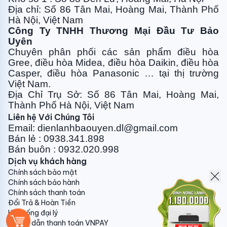
Địa chỉ: Số 86 Tân Mai, Hoàng Mai, Thành Phố
Hà Nội, Việt Nam
10. Vật tư phụ:
Công Ty TNHH Thương Mại Đầu Tư Bảo
- Máy treo: 50.000vnđ/bộ
Uyên
Chuyên phân phối các sản phẩm điều hòa
- Máy tủ casssete: 100.000vnđ/bộ
Gree, điều
hòa Midea, điều hòa Daikin, điều hòa
Casper, điều hòa
Panasonic … tại thị trường
- Attomat 1 pha : 100.000vnđ/chiếc
Việt Nam.
Địa Chỉ Trụ Sở: Số 86 Tân Mai, Hoàng Mai,
- Attomat 3 pha : 350.000vnđ/chiếc
Thành Phố Hà Nội, Việt Nam
Liên hệ Với Chúng Tôi
Email: dienlanhbaouyen.dl@gmail.com
Quý khách hàng vui lòng liên hệ trực tiếp để được tư
Bán lẻ : 0938.341.898
vấn thêm về vật tư và phụ kiện kèm theo máy điều
Bán buôn : 0932.020.998
hòa, cũng như giá cả chính xác chi tiết nhất.
Dịch vụ khách hàng
Chính sách bảo mật
Gửi phản hồi
Chính sách bảo hành
Chính sách thanh toán
Đổi Trả & Hoàn Tiền
Hệ thống đại lý
Hướng dẫn thanh toán VNPAY