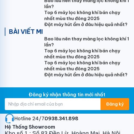
5. Ống nước PVC21,27:
25.000vnđ/m
Bao lâu nên thay màng lọc không khí 1
lần?
Top 6 máy lọc không khí bán chạy
nhất mùa thu đông 2025
6. Ống nước PVC21,27 + bảo ôn:
35.000vnđ/m
Đặt máy hút ẩm ở đâu hiệu quả nhất?
BÀI VIẾT MI
Bao lâu nên thay màng lọc không khí 1
7. Dây cáp nguồn:
70.000vnđ/m
lần?
Top 6 máy lọc không khí bán chạy
nhất mùa thu đông 2025
Top 6 máy lọc không khí bán chạy
8. Thanh ti treo dàn lạnh cassette:
150.000vnđ/m
nhất mùa thu đông 2025
Đặt máy hút ẩm ở đâu hiệu quả nhất?
9. Giá đỡ cục nóng
Đăng ký nhận thông tin mới nhất
- Máy treo tường 9000btu,12000btu: 80.000vnđ/bộ
Đăng ký
- Máy treo tường 18000btu: 150.000vnđ/bộ
- Máy treo tường 24000btu, tủ cassete:
Hotline 24/7:
0938.341.898
250.000vnđ/bộ
Hệ Thống Showroom
Kho số 1 : Số 83 Đền Lừ, Hoàng Mai, Hà Nội