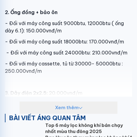
2. Ống đồng + bảo ôn
- Đối với máy công suất 9000btu, 12000btu ( ống
dày 6.1): 150.000vnđ/m
- Đối với máy công suất 18000btu: 170.000vnđ/m
- Đối với máy công suất 24000btu: 210.000vnđ/m
- Đối với máy cassette, tủ từ 30000- 50000btu :
250.000vnđ/m
3. Dây điện 2x2.5:
20.000vnđ/m
Xem thêm
4. Ống nước ruột gà:
10.000vnđ/m
BÀI VIẾT ÁNG QUAN TÂM
Top 6 máy lọc không khí bán chạy
nhất mùa thu đông 2025