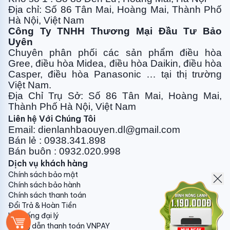
Địa chỉ: Số 86 Tân Mai, Hoàng Mai, Thành Phố
Hà Nội, Việt Nam
10. Vật tư phụ:
Công Ty TNHH Thương Mại Đầu Tư Bảo
- Máy treo: 50.000vnđ/bộ
Uyên
Chuyên phân phối các sản phẩm điều hòa
- Máy tủ casssete: 100.000vnđ/bộ
Gree, điều
hòa Midea, điều hòa Daikin, điều hòa
Casper, điều hòa
Panasonic … tại thị trường
- Attomat 1 pha : 100.000vnđ/chiếc
Việt Nam.
Địa Chỉ Trụ Sở: Số 86 Tân Mai, Hoàng Mai,
- Attomat 3 pha : 350.000vnđ/chiếc
Thành Phố Hà Nội, Việt Nam
Liên hệ Với Chúng Tôi
Email: dienlanhbaouyen.dl@gmail.com
Quý khách hàng vui lòng liên hệ trực tiếp để được tư
Bán lẻ : 0938.341.898
vấn thêm về vật tư và phụ kiện kèm theo máy điều
Bán buôn : 0932.020.998
hòa, cũng như giá cả chính xác chi tiết nhất.
Dịch vụ khách hàng
Chính sách bảo mật
Gửi phản hồi
Chính sách bảo hành
Chính sách thanh toán
Đổi Trả & Hoàn Tiền
Hệ thống đại lý
Hướng dẫn thanh toán VNPAY