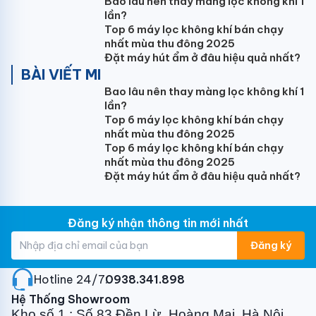
5. Ống nước PVC21,27:
25.000vnđ/m
Bao lâu nên thay màng lọc không khí 1
lần?
Top 6 máy lọc không khí bán chạy
nhất mùa thu đông 2025
6. Ống nước PVC21,27 + bảo ôn:
35.000vnđ/m
Đặt máy hút ẩm ở đâu hiệu quả nhất?
BÀI VIẾT MI
Bao lâu nên thay màng lọc không khí 1
7. Dây cáp nguồn:
70.000vnđ/m
lần?
Top 6 máy lọc không khí bán chạy
nhất mùa thu đông 2025
Top 6 máy lọc không khí bán chạy
8. Thanh ti treo dàn lạnh cassette:
150.000vnđ/m
nhất mùa thu đông 2025
Đặt máy hút ẩm ở đâu hiệu quả nhất?
9. Giá đỡ cục nóng
Đăng ký nhận thông tin mới nhất
- Máy treo tường 9000btu,12000btu: 80.000vnđ/bộ
Đăng ký
- Máy treo tường 18000btu: 150.000vnđ/bộ
- Máy treo tường 24000btu, tủ cassete:
Hotline 24/7:
0938.341.898
250.000vnđ/bộ
Hệ Thống Showroom
Kho số 1 : Số 83 Đền Lừ, Hoàng Mai, Hà Nội