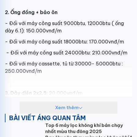
2. Ống đồng + bảo ôn
- Đối với máy công suất 9000btu, 12000btu ( ống
dày 6.1): 150.000vnđ/m
- Đối với máy công suất 18000btu: 170.000vnđ/m
- Đối với máy công suất 24000btu: 210.000vnđ/m
- Đối với máy cassette, tủ từ 30000- 50000btu :
250.000vnđ/m
3. Dây điện 2x2.5:
20.000vnđ/m
Xem thêm
4. Ống nước ruột gà:
10.000vnđ/m
BÀI VIẾT ÁNG QUAN TÂM
Top 6 máy lọc không khí bán chạy
nhất mùa thu đông 2025