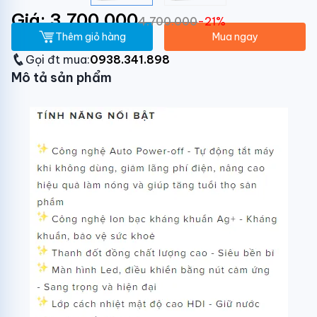
Giá: 3.700.000
4.700.000
-21%
Thêm giỏ hàng
Mua ngay
Gọi đt mua:
0938.341.898
Mô tả sản phẩm