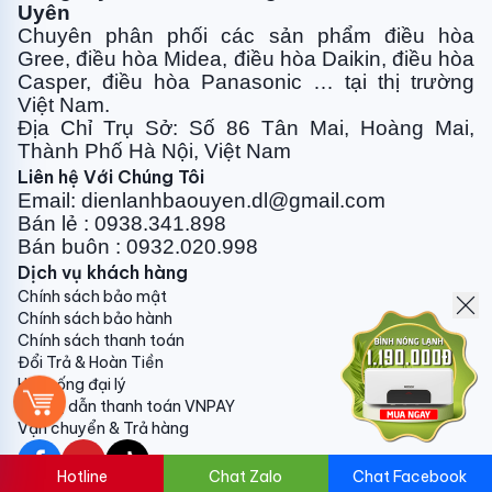
Uyên
Chuyên phân phối các sản phẩm điều hòa
Gree, điều
hòa Midea, điều hòa Daikin, điều hòa
Casper, điều hòa
Panasonic … tại thị trường
Việt Nam.
Địa Chỉ Trụ Sở: Số 86 Tân Mai, Hoàng Mai,
Thành Phố Hà Nội, Việt Nam
Liên hệ Với Chúng Tôi
Email: dienlanhbaouyen.dl@gmail.com
Bán lẻ : 0938.341.898
Bán buôn : 0932.020.998
Dịch vụ khách hàng
Chính sách bảo mật
Chính sách bảo hành
Chính sách thanh toán
Đổi Trả & Hoàn Tiền
Hệ thống đại lý
Hướng dẫn thanh toán VNPAY
Vận chuyển & Trả hàng
Hotline
Chat Zalo
Chat Facebook