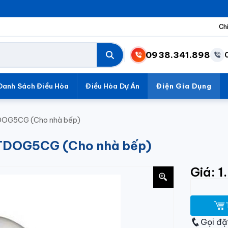
Ch
0938.341.898
Danh Sách Điều Hòa
Điều Hòa Dự Án
Điện Gia Dụng
HOTDOG5CG (Cho nhà bếp)
 HOTDOG5CG (Cho nhà bếp)
Giá: 
Gọi đặ