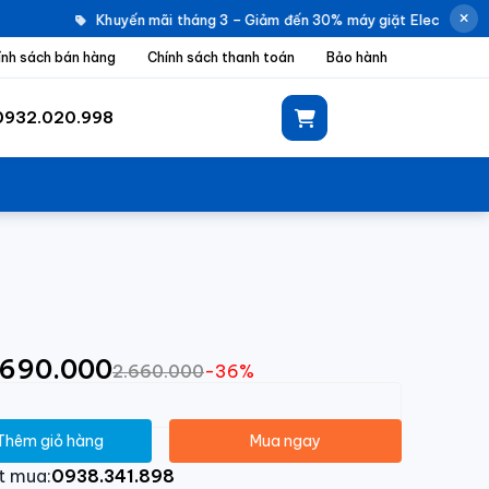
Khuyến mãi tháng 3 – Giảm đến 30% máy giặt Electrolux |
ính sách bán hàng
Chính sách thanh toán
Bảo hành
0932.020.998
1.690.000
2.660.000
-36%
Thêm giỏ hàng
Mua ngay
t mua:
0938.341.898