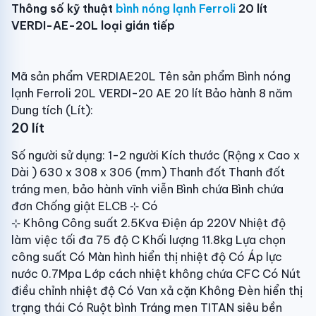
Thông số kỹ thuật
bình nóng lạnh Ferroli
20 lít
VERDI-AE-20L loại gián tiếp
Mã sản phẩm VERDIAE20L Tên sản phẩm Bình nóng
lạnh Ferroli 20L VERDI-20 AE 20 lít Bảo hành 8 năm
Dung tích (Lít):
20 lít
Số người sử dụng: 1-2 người Kích thước (Rộng x Cao x
Dài ) 630 x 308 x 306 (mm) Thanh đốt Thanh đốt
tráng men, bảo hành vĩnh viễn Bình chứa Bình chứa
đơn Chống giật ELCB ⊹ Có
⊹ Không Công suất 2.5Kva Điện áp 220V Nhiệt độ
làm việc tối đa 75 độ C Khối lượng 11.8kg Lựa chọn
công suất Có Màn hình hiển thị nhiệt độ Có Áp lực
nước 0.7Mpa Lớp cách nhiệt không chứa CFC Có Nút
điều chỉnh nhiệt độ Có Van xả cặn Không Đèn hiển thị
trạng thái Có Ruột bình Tráng men TITAN siêu bền