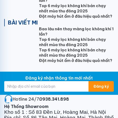
lần?
Top 6 máy lọc không khí bán chạy
LỚP CÁCH NHIỆT KHÔNG CHỨA CFC
nhất mùa thu đông 2025
Được cấu tạo bằng lớp bọt tổng hợp Polyurethane
Đặt máy hút ẩm ở đâu hiệu quả nhất?
đậm đặc không có CFC, lớp cách nhiệt đảm bảo
BÀI VIẾT MI
giảm được sự thất thoát nhiệt và tổn thất năng lượng
Bao lâu nên thay màng lọc không khí 1
lần?
Top 6 máy lọc không khí bán chạy
nhất mùa thu đông 2025
MÀN HÌNH LED HIỂN THỊ NHIỆT ĐỘ
Top 6 máy lọc không khí bán chạy
Màn hình hiển thị chính xác nhiệt độ giúp người sử
nhất mùa thu đông 2025
dụng kiểm soát và theo dõi được nhiệt độ trong quá
Đặt máy hút ẩm ở đâu hiệu quả nhất?
trình sử dụng
Đăng ký nhận thông tin mới nhất
NÚT XOAY ĐIỀU CHỈNH NHIỆT
Đăng ký
Cho phép tùy chỉnh nhiệt độ thuận tiện, đáp ứng nhu
cầu sử dụng. Luôn luôn duy trì nhiệt độ nước ổn định.
Hotline 24/7:
0938.341.898
Hệ Thống Showroom
Kho số 1 : Số 83 Đền Lừ, Hoàng Mai, Hà Nội
LỰA CHỌN 3 CÔNG SUẤT, TIẾT KIỆM ĐIỆN
Địa chỉ: Số 86 Tân Mai, Hoàng Mai, Thành Phố