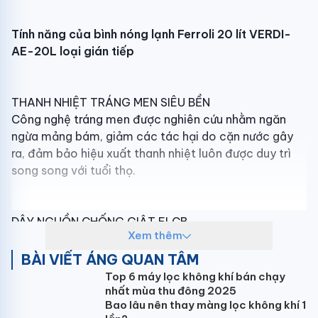
Tính năng của bình nóng lạnh Ferroli 20 lít VERDI-
AE-20L loại gián tiếp
THANH NHIỆT TRÁNG MEN SIÊU BỀN
Công nghệ tráng men được nghiên cứu nhằm ngăn
ngừa mảng bám, giảm các tác hại do cặn nước gây
ra, đảm bảo hiệu xuất thanh nhiệt luôn được duy trì
song song với tuổi thọ.
DÂY NGUỒN CHỐNG GIẬT ELCB
Xem thêm
Bộ chống rò điện (ELCB) là thiết bị an toàn sẽ ngắt
kết nối giữa thiết bị với mạch điện bất cứ khi nào xuất
BÀI VIẾT ÁNG QUAN TÂM
hiện rò điện thông qua cơ thể con người khi chạm
Top 6 máy lọc không khí bán chạy
phải các phần mạng điện của thiết bị.
nhất mùa thu đông 2025
Bao lâu nên thay màng lọc không khí 1