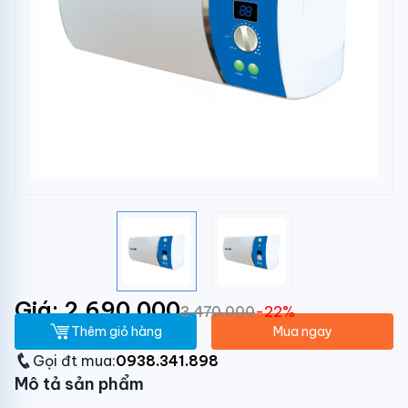
Giá: 2.690.000
3.470.000
-22%
Thêm giỏ hàng
Mua ngay
Gọi đt mua:
0938.341.898
Mô tả sản phẩm