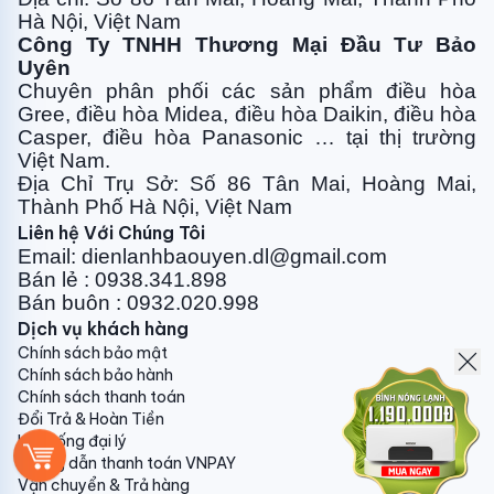
Tùy theo điều kiện thời tiết, khí hậu theo mùa mà
Hà Nội, Việt Nam
người sử dụng có thể lựa chọn mức công suất phù hợp
Công Ty TNHH Thương Mại Đầu Tư Bảo
Uyên
từ 1000W-1500W-2500W, đảm bảo hiệu suất làm
Chuyên phân phối các sản phẩm điều hòa
nóng nhanh, tiết kiệm năng lượng.
Gree, điều
hòa Midea, điều hòa Daikin, điều hòa
Casper, điều hòa
Panasonic … tại thị trường
Việt Nam.
Điện lạnh Bảo Uyên
là đại lý cấp 1 cung cấp sản
Địa Chỉ Trụ Sở: Số 86 Tân Mai, Hoàng Mai,
phẩm bình nóng lạnh Ferroli trên toàn quốc, cam kết
Thành Phố Hà Nội, Việt Nam
giá tốt nhất, chất lượng đảm bảo, chính hãng, bảo
Liên hệ Với Chúng Tôi
hành chính hãng.
Email: dienlanhbaouyen.dl@gmail.com
Bán lẻ : 0938.341.898
- Hỗ trợ vận chuyển và lắp đặt bình nước nóng lạnh
Bán buôn : 0932.020.998
Ferroili trong nội thành Hà Nội
Dịch vụ khách hàng
Chính sách bảo mật
- Thanh toán thuận tiện, bằng tiền mặt, Sec hoặc
Chính sách bảo hành
chuyển khoản
Chính sách thanh toán
Đổi Trả & Hoàn Tiền
- Cam kết là đại lý cấp 1 cung cấp sản phẩm bình
Hệ thống đại lý
nóng lạnh Ferroli chính hãng, giá rẻ nhất thị trường
Hướng dẫn thanh toán VNPAY
Vận chuyển & Trả hàng