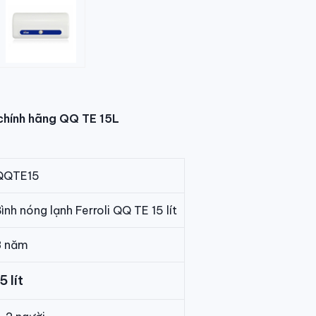
 chính hãng QQ TE 15L
QQTE15
ình nóng lạnh Ferroli QQ TE 15 lít
8 năm
5 lít