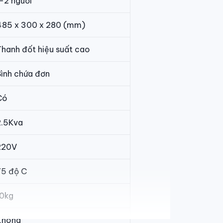
-2 người
485 x 300 x 280 (mm)
Thanh đốt hiệu suất cao
Bình chứa đơn
Có
2.5Kva
220V
75 độ C
10kg
Không