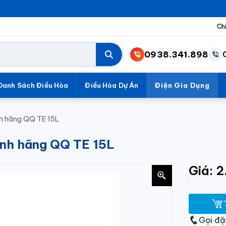
Ch
0938.341.898
Danh Sách Điều Hòa
Điều Hòa Dự Án
Điện Gia Dụng
hính hãng QQ TE 15L
chính hãng QQ TE 15L
Giá: 
Gọi đặ