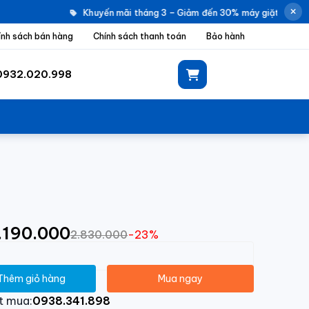
Khuyến mãi tháng 3 – Giảm đến 30% máy giặt Electrol
ính sách bán hàng
Chính sách thanh toán
Bảo hành
0932.020.998
2.190.000
2.830.000
-23%
Thêm giỏ hàng
Mua ngay
t mua:
0938.341.898