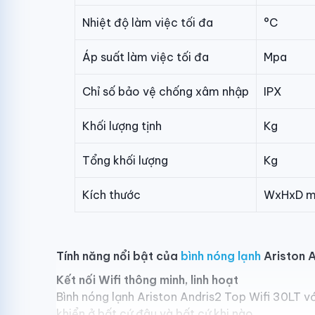
Nhiệt độ làm việc tối đa
°C
Áp suất làm việc tối đa
Mpa
Chỉ số bảo vệ chống xâm nhập
IPX
Khối lượng tịnh
Kg
Tổng khối lượng
Kg
Kích thước
WxHxD 
Tính năng nổi bật của
bình nóng lạnh
Ariston A
Kết nối Wifi thông minh, linh hoạt
Bình nóng lạnh Ariston Andris2 Top Wifi 30LT vớ
khiển ở bất cứ đâu và bất cứ khi nào.