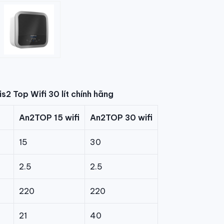
s2 Top Wifi 30 lít chính hãng
An2TOP 15 wifi
An2TOP 30 wifi
15
30
2.5
2.5
220
220
21
40