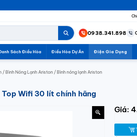
Ch
0938.341.898
Danh Sách Điều Hòa
Điều Hòa Dự Án
Điện Gia Dụng
h
/
Bình Nóng Lạnh Ariston
/
Bình nóng lạnh Ariston
 Top Wifi 30 lít chính hãng
Giá: 