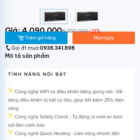
Giá: 4.090.000
5.200.000
-21%
Thêm giỏ hàng
Mua ngay
Gọi đt mua:
0938.341.898
Mô tả sản phẩm