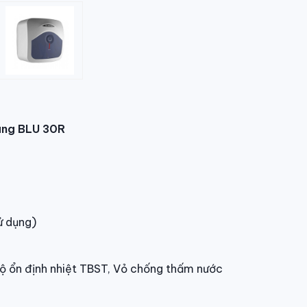
hãng BLU 30R
ử dụng)
ộ ổn định nhiệt TBST, Vỏ chống thấm nước