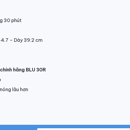
ng 30 phút
44.7 – Dày 39.2 cm
t chính hãng BLU 30R
o
 nóng lâu hơn