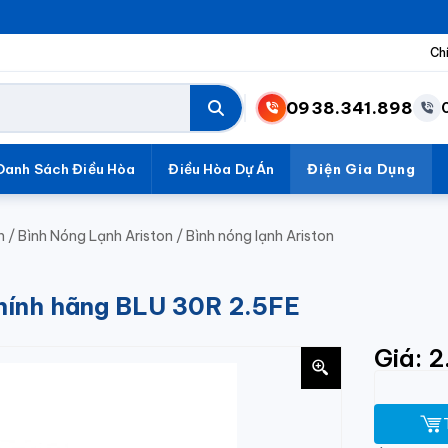
Ch
0938.341.898
Danh Sách Điều Hòa
Điều Hòa Dự Án
Điện Gia Dụng
h
/
Bình Nóng Lạnh Ariston
/
Bình nóng lạnh Ariston
 chính hãng BLU 30R 2.5FE
Giá: 