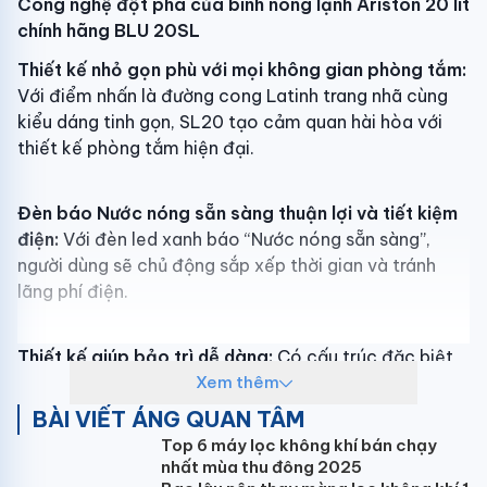
Công nghệ đột phá của bình nóng lạnh Ariston 20 lít
chính hãng BLU 20SL
Thiết kế nhỏ gọn phù với mọi không gian phòng tắm:
Với điểm nhấn là đường cong Latinh trang nhã cùng
kiểu dáng tinh gọn, SL20 tạo cảm quan hài hòa với
thiết kế phòng tắm hiện đại.
Đèn báo Nước nóng sẵn sàng thuận lợi và tiết kiệm
điện:
Với đèn led xanh báo “Nước nóng sẵn sàng”,
người dùng sẽ chủ động sắp xếp thời gian và tránh
lãng phí điện.
Thiết kế giúp bảo trì dễ dàng:
Có cấu trúc đặc biệt
đơn giản cho phép dễ dàng kiểm tra và bảo trì khi
Xem thêm
cần thiết. Bảng điều khiển nằm một bên cho phép
BÀI VIẾT ÁNG QUAN TÂM
nhanh chóng kiểm tra các bộ phận bên trong. Ống
Top 6 máy lọc không khí bán chạy
dẫn nước với các cực magie nằm ở đáy bình chứa nên
nhất mùa thu đông 2025