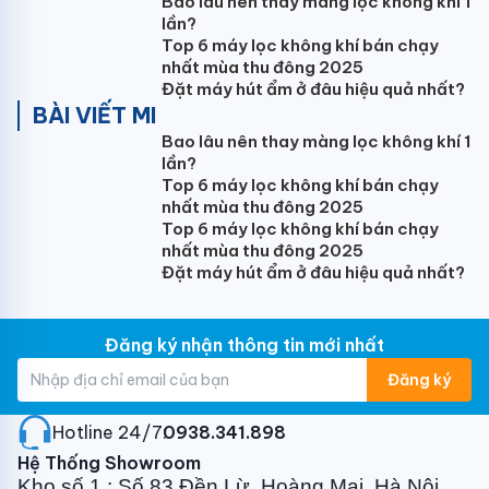
dễ dàng thay thế, kéo dài tuổi thọ của thiết bị.
Bao lâu nên thay màng lọc không khí 1
lần?
Top 6 máy lọc không khí bán chạy
Bền vượt trội với thanh đốt đồng:
Đồng là kim loại
nhất mùa thu đông 2025
Đặt máy hút ẩm ở đâu hiệu quả nhất?
đặc biệt với ưu điểm kéo dài tuổi thọ của thanh đốt:
BÀI VIẾT MI
tăng hơn 50% so với thanh đốt bằng thép không gỉ
Bao lâu nên thay màng lọc không khí 1
thông thường. Nhờ sử dụng 100% nguyên liệu an toàn
lần?
– không mạ kền, có tác dụng kháng khuẩn – thanh
Top 6 máy lọc không khí bán chạy
đốt bằng đồng đem lại nguồn nước trong lành, tốt hơn
nhất mùa thu đông 2025
cho sức khỏe người sử dụng.
Top 6 máy lọc không khí bán chạy
nhất mùa thu đông 2025
Đặt máy hút ẩm ở đâu hiệu quả nhất?
Hệ thống an toàn đồng bộ với ELCB, Bộ ổn định
nhiệt TBST.
Đăng ký nhận thông tin mới nhất
Gửi phản hồi
Đăng ký
Hotline 24/7:
0938.341.898
Hệ Thống Showroom
Kho số 1 : Số 83 Đền Lừ, Hoàng Mai, Hà Nội