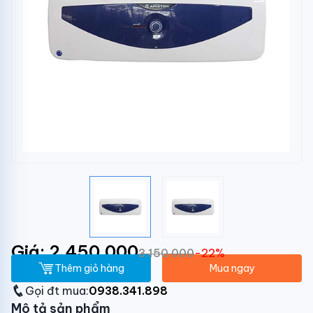
Giá: 2.450.000
3.150.000
-22%
Thêm giỏ hàng
Mua ngay
Gọi đt mua:
0938.341.898
Mô tả sản phẩm